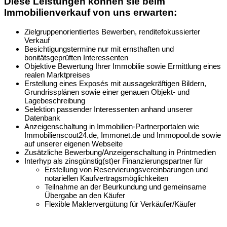
Diese Leistungen können sie beim
Immobilienverkauf von uns erwarten:
Zielgruppenorientiertes Bewerben, renditefokussierter
Verkauf
Besichtigungstermine nur mit ernsthaften und
bonitätsgeprüften Interessenten
Objektive Bewertung Ihrer Immobilie sowie Ermittlung eines
realen Marktpreises
Erstellung eines Exposés mit aussagekräftigen Bildern,
Grundrissplänen sowie einer genauen Objekt- und
Lagebeschreibung
Selektion passender Interessenten anhand unserer
Datenbank
Anzeigenschaltung in Immobilien-Partnerportalen wie
Immobilienscout24.de, Immonet.de und Immopool.de sowie
auf unserer eigenen Webseite
Zusätzliche Bewerbung/Anzeigenschaltung in Printmedien
Interhyp als zinsgünstig(st)er Finanzierungspartner für
Erstellung von Reservierungsvereinbarungen und
notariellen Kaufvertragsmöglichkeiten
Teilnahme an der Beurkundung und gemeinsame
Übergabe an den Käufer
Flexible Maklervergütung für Verkäufer/Käufer