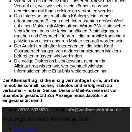
Wir setzen uns intensiv mit all unserem Know-how für den
Verkauf ein, weil wir sicher sein können, dass wir
gemeinsam mit Ihnen erfolgreich verkaufen werden
Das Interesse an ernsthaften Käufern steigt, denn
erfahrungsgemäß legen auch Interessenten großen Wert
auf einen Makler mit Alleinauftrag. Warum? Weil sie sicher
sein können, dass sie keine unnötigen Besichtigungen
machen und Gespräche führen – die Immobilie kann nicht
plötzlich von einem anderen Makler verkauft worden sein
Der Ausfall ernsthafter Interessenten, die beim Kauf
Courtagerechnungen von anderen anbietenden Maklern
befürchten müssten wird verhindert
Die nötige Diskretion bleibt gewahrt, denn nur im
Alleinauftrag wissen wir, wer eventuell wichtige
Informationen ohne Erlaubnis weitergegeben hat
Der Alleinauftrag ist die einzig vernünftige Form, um Ihre
Immobilie schnell, sicher, risikolos und erfolgreich zu
verkaufen – nutzen Sie sie,
Diese E-Mail-Adresse ist vor
Spambots geschützt! Zur Anzeige muss JavaScript
eingeschaltet sein.
!
Telefon:
06101 8033830
- E-Mail:
info@walther-wohnbau.de
© Copyright 2026 WALTHER Wohnbau GmbH
Impressum